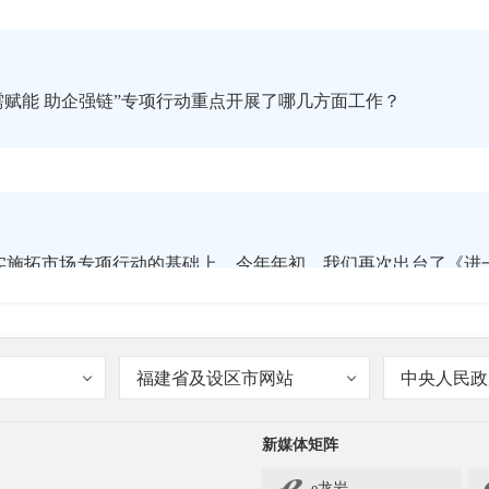
需赋能 助企强链”专项行动重点开展了哪几方面工作？
续2年实施拓市场专项行动的基础上，今年年初，我们再次出台了《进
突出抓好“四个三”方面工作，具体是：列好产业链条“供需清单”
，走好推动企业参展、举办手拉手活动、探索电商业态等三个对
福建省及设区市网站
中央人民政
项服务水平、用好示范区机遇、对口合作机遇、对口支援机遇三
单、稳生产。同时，在此基础上进一步建立完善激励机制，开展
新媒体矩阵
活动、比参展办展、比对接龙头、比抱团出海和看销售成效活动
e龙岩