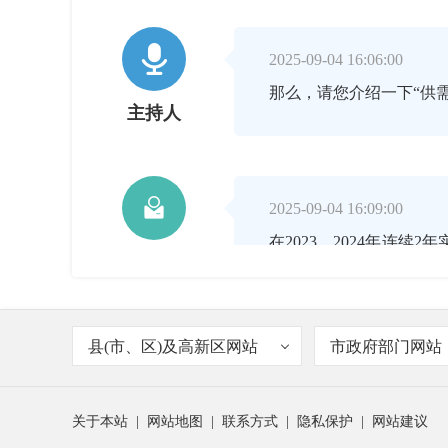

2025-09-04 16:06:00
那么，请您介绍一下“供
主持人

2025-09-04 16:09:00
在2023、2024年连
吴才开
市场专项行动的方案》，
套清单”等三张供需清单
县(市、区)及高新区网站
市政府部门网站
服务、加码产品推介等三
工作进一步拓市场、抢订
关于本站
|
网站地图
|
联系方式
|
隐私保护
|
网站建议
学赶超活动，实施比开展