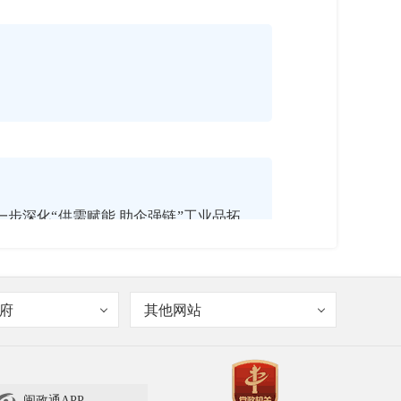
一步深化“供需赋能 助企强链”工业品拓
、龙头企业“发榜清单”、中小企业“配
接渠道，抓好加力挂钩帮扶、加强平台
府
其他网站
大政策机遇，通过抓好这“四个三”方面
“供需赋能 助企强链”工业品拓市场比
，在全市营造比学赶超、争先争优的浓
闽政通APP