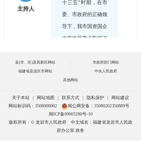
十三五”时期，在市
主持人
委、市政府的正确领
导下，我市国资国企
改革发展事业取得了
一系列新成效，市属
国有企业资产和营收
县(市、区)及高新区网站
市政府部门网站
福建省及设区市网站
中央人民政府
规模、投融资、资本
其他网站
化运作等工作迈上了
新台阶、开创了新局
关于本站
|
网站地图
|
联系方式
|
隐私保护
|
网站建议
网站标识码：3508000002
闽公网安备：35080202350889号
面。下面，我们请黄
闽ICP备09003280号-10
洪水副书记先给在线
版权所有：© 龙岩市人民政府
中文域名：福建省龙岩市人民政
府办公室.政务
的朋友们介绍一