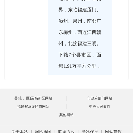
界，东临福建厦门、
漳州、泉州，南邻广
东梅州，西连江西赣
州，北接福建三明。
下辖7个县市区，面
积1.91万平方公里，
人口318.2万。龙岩
山清水秀、气候宜
县(市、区)及高新区网站
市政府部门网站
人，文化底蕴深厚，
福建省及设区市网站
中央人民政府
文旅资源丰富。全市
其他网站
拥有1处世界文化遗
关于本站
|
网站地图
|
联系方式
|
隐私保护
|
网站建议