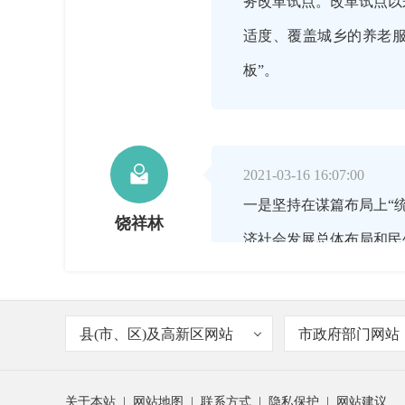
务改革试点。改革试点以
适度、覆盖城乡的养老
板”。

2021-03-16 16:07:00
一是坚持在谋篇布局上“
饶祥林
济社会发展总体布局和民
项工作进行周密部署。2
了为期半天的专题询问。
县(市、区)及高新区网站
市政府部门网站
关于本站
|
网站地图
|
联系方式
|
隐私保护
|
网站建议