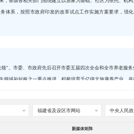
来，各级各相关部门围绕建立以居家为基础、社区为依托、机构
服务体系，按照市政府印发的改革试点工作实施方案要求，强化
统领”。市委、市政府先后召开市委五届四次全会和全市养老服
生领域补短板之一重点推进，积极培育千亿级文旅康养产业，并
018年9月，市五届人大常委会还举行第十一次会议，就全市各
福建省及设区市网站
中央人民政
新媒体矩阵