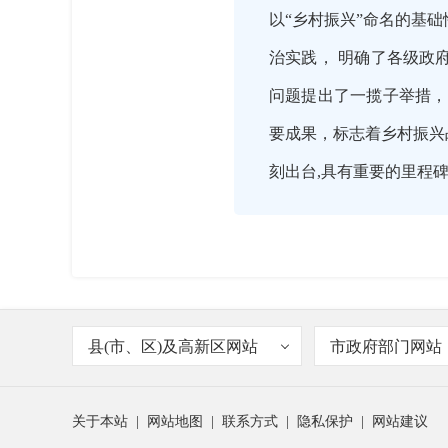
以“乡村振兴”命名的基
治实践， 明确了各级政
问题提出了一揽子举措，
要成果，标志着乡村振兴
刻出台,具有重要的里程

2022-09-22 16:07:00
请问乡村促进法中的乡村
主持人
县(市、区)及高新区网站
市政府部门网站
关于本站
|
网站地图
|
联系方式
|
隐私保护
|
网站建议

2022-09-22 16:09:00