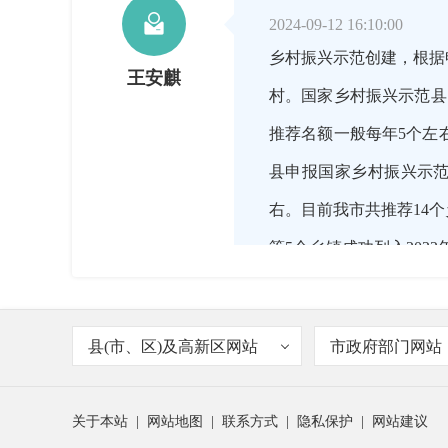

2024-09-12 16:10:00
乡村振兴示范创建，根据
王安麒
村。国家乡村振兴示范县
推荐名额一般每年5个左
县申报国家乡村振兴示
右。目前我市共推荐14
等5个乡镇成功列入20
县新泉镇等5个乡镇成功列
级乡村振兴示范乡镇申报
县(市、区)及高新区网站
市政府部门网站
右。目前，我市共推荐1
九洲村、武平县东留镇黄
关于本站
|
网站地图
|
联系方式
|
隐私保护
|
网站建议
村振兴示范村创建对象，