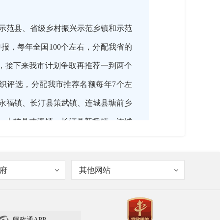
示范县、省级乡村振兴示范乡镇和示范
报，每年全国100个左右，分配我省的
位，接下来我市计划争取再推荐一到两个
织评选，分配我市推荐名额每年7个左
市永福镇、长汀县策武镇、连城县塘前乡
镇、上杭县才溪镇、长汀县新桥镇、连城
照上级的工作要求，再推荐7个乡镇参与省
评选，分配我市推荐名额每年63个左
府
其他网站
村、永定区金砂镇西田村、上杭县临城镇
寮村等63个村成功列入2022年度乡
村、武平县桃溪镇新礤村、长汀县古城
闽政通APP