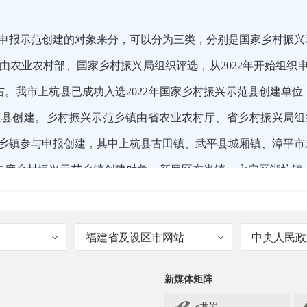
申报示范创建的对象来分，可以分为三类，分别是国家乡村振兴
由农业农村部、国家乡村振兴局组织评选，从2022年开始组织申
右。我市上杭县已成功入选2022年国家乡村振兴示范县创建单
范县创建。乡村振兴示范乡镇由省农业农村厅、省乡村振兴局组
个乡镇参与申报创建，其中上杭县古田镇、武平县城厢镇、漳平
22年度乡村振兴示范乡镇创建对象，新罗区东肖镇、永定区湖坑
入2023年度乡村振兴示范乡镇创建对象。2024年，我市将按
创建。乡村振兴示范村也是由省农业农村厅、省乡村振兴局组织
福建省及设区市网站
中央人民政
26个村参与乡村振兴示范村申报创建，其中新罗区江山镇山塘
坊村、长汀县河田镇露湖村、连城县宣和镇培田村、漳平市南洋镇北
新媒体矩阵
新罗区东肖镇邓厝村、永定区高陂镇西陂村、上杭县蓝溪镇沈田
e龙岩