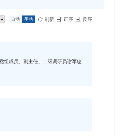
刷新
正序
反序
自动
手动



党组成员、副主任、二级调研员谢军忠