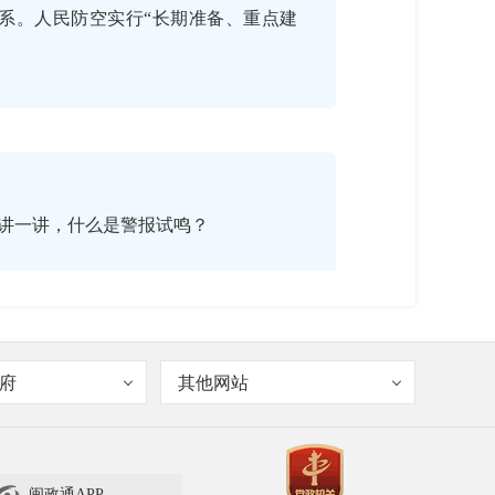
系。人民防空实行“长期准备、重点建
家讲一讲，什么是警报试鸣？
府
其他网站
民防空法》第三十五条规定，人民防空
警报，并在试鸣的5日以前发布公告。
鸣防空警报。
闽政通APP