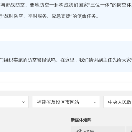
与野战防空、要地防空一起构成我们国家“三位一体”的防空体
履行“战时防空、平时服务、应急支援”的使命任务。
门组织实施的防空警报试鸣。在这里，我们请谢副主任先给大
福建省及设区市网站
中央人民政
人民群众生命和国家财产安全的重要措施。《中华人民共和国人
用状态，县级以上地方各级人民政府根据需要可以组织试鸣防空
新媒体矩阵
第三十三条规定，县级以上地方人民政府应当每年定期组织试
e龙岩