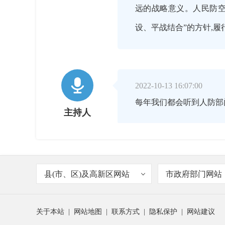
远的战略意义。人民防空
设、平战结合”的方针,

2022-10-13 16:07:00
每年我们都会听到人防部
主持人

2022-10-13 16:09:00
县(市、区)及高新区网站
市政府部门网站
发放人民防空警报是保障
谢军忠
警报设施必须保持良好使
关于本站
|
网站地图
|
联系方式
|
隐私保护
|
网站建议
《福建省人民防空条例》