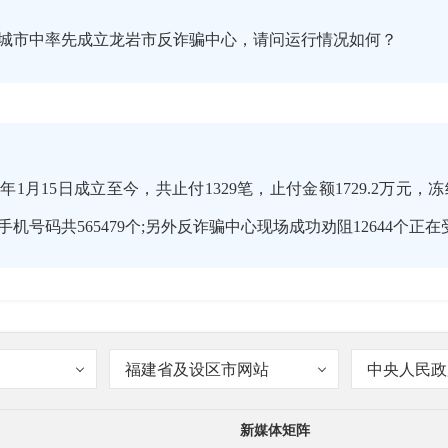
城市中率先成立龙岩市反诈骗中心，请问运行情况如何？
年1月15日成立至今，共止付1329笔，止付金额1729.2万元，冻结
机号码共565479个;另外反诈骗中心现场成功劝阻12644个正
福建省及设区市网站
中央人民政
骗类型有哪些，需要如何防范呢？
新媒体矩阵