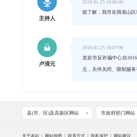

2019-01-25 16:06:00
据了解，我市在我省山区
主持人

2019-01-25 16:07:00
龙岩市反诈骗中心自2016
卢清元
元，关停关闭、限制服务手

2019-01-25 16:08:00
县(市、区)及高新区网站
市政府部门网站
我们老百姓比较常见的诈
主持人
关于本站
|
网站地图
|
联系方式
|
隐私保护
|
网站建议