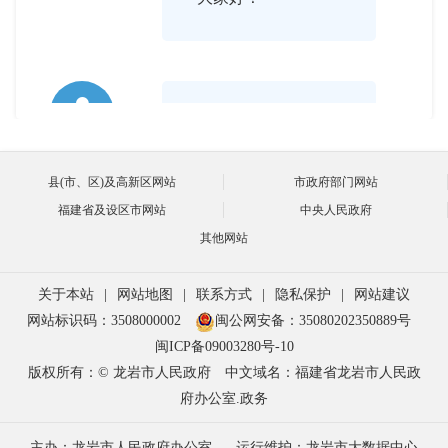

2024-07-04 16:03:00
《中华人民共和国法
主持人
县(市、区)及高新区网站
市政府部门网站
律援助法》已于2022
福建省及设区市网站
中央人民政府
年1月1日起颁布实
其他网站
施，标志着我国法律
关于本站
|
网站地图
|
联系方式
|
隐私保护
|
网站建议
援助事业进入了制度
网站标识码：3508000002
闽公网安备：35080202350889号
化推进、高质量发展
闽ICP备09003280号-10
版权所有：© 龙岩市人民政府
中文域名：福建省龙岩市人民政
的新阶段。您能否给
府办公室.政务
广大网友介绍一下什
主办：龙岩市人民政府办公室
运行维护：龙岩市大数据中心