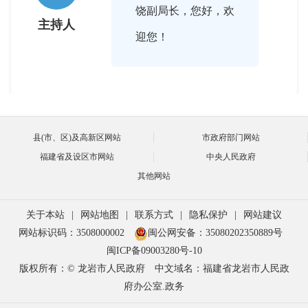
饶副局长，您好，欢
主持人
迎您！

2018-01-05 15:33:00
县(市、区)及高新区网站
市政府部门网站
主持人好，各位网友
饶祥林
福建省及设区市网站
中央人民政府
大家好！很高兴能借
其他网站
助这一平台与大家共
关于本站
|
网站地图
|
联系方式
|
隐私保护
|
网站建议
同探讨养老服务工
网站标识码：3508000002
闽公网安备：35080202350889号
作，也希望网友们就
闽ICP备09003280号-10
版权所有：© 龙岩市人民政府
中文域名：福建省龙岩市人民政
如何积极有效应对不
府办公室.政务
断加快的老龄化进