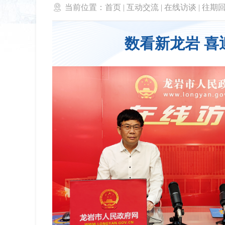

当前位置：
首页
|
互动交流
|
在线访谈
|
往期
数看新龙岩 