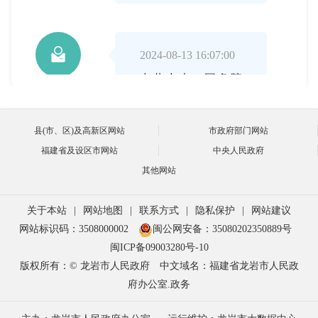

2024-08-13 16:07:00
中共中央、国务院
施晓阳
《关于支持福建探索
县(市、区)及高新区网站
市政府部门网站
海峡两岸融合发展新
福建省及设区市网站
中央人民政府
路 建设两岸融合发
其他网站
展示范区的意见》出
关于本站
|
网站地图
|
联系方式
|
隐私保护
|
网站建议
台后，龙岩市委、市
网站标识码：3508000002
闽公网安备：35080202350889号
政府高度重视，按照
闽ICP备09003280号-10
版权所有：© 龙岩市人民政府
中文域名：福建省龙岩市人民政
省委省政府的部署要
府办公室.政务
求，市委主要领导亲