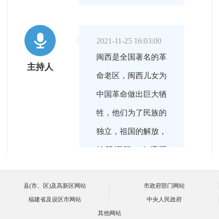

2021-11-25 16:03:00
闽西是全国著名的革
主持人
命老区，闽西儿女为
中国革命做出巨大牺
牲，他们为了民族的
独立，祖国的解放，
披肝沥胆，血洒疆
场。请您给网友介绍
县(市、区)及高新区网站
市政府部门网站
一下我们闽西革命烈
福建省及设区市网站
中央人民政府
士和烈士纪念设施相
其他网站