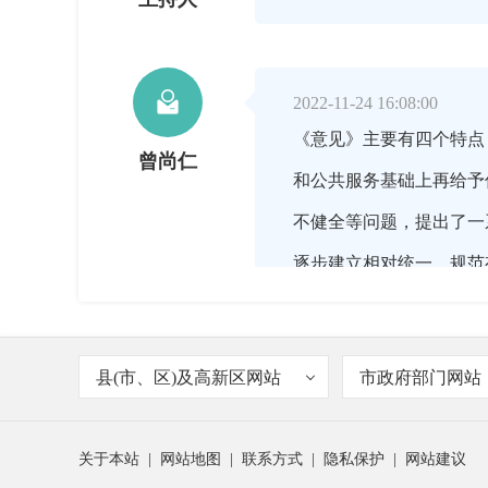

2022-11-24 16:08:00
《意见》主要有四个特点
曾尚仁
和公共服务基础上再给予
不健全等问题，提出了一
逐步建立相对统一、规范
策继续坚持。对部分地区
县(市、区)及高新区网站
市政府部门网站

2022-11-24 16:09:00
关于本站
|
网站地图
|
联系方式
|
隐私保护
|
网站建议
退役军人就业创业工作的