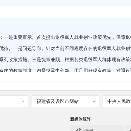
：一是重要宣示。首次提出退役军人就业创业政策优先，保障退
优待。二是问题导向。针对当前不同程度存在的退役军人就业创
系列政策措施。三是统筹兼顾。根据各类退役军人群体现有政策
有序的政策制度。四是继承中创新。用足用好现有政策，对退役
出台的好政策上升为全国性政策，对工作中的经验做法固化为
福建省及设区市网站
中央人民政
新媒体矩阵
总体思路是什么？
e龙岩