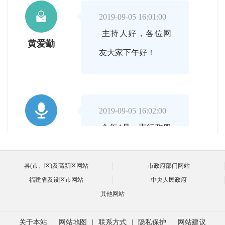

2019-09-05 16:01:00
主持人好，各位网
黄爱勤
友大家下午好！

2019-09-05 16:02:00
今年4月，市行政服
主持人
务中心设立“惠企政
策兑现专区”，这是
县(市、区)及高新区网站
市政府部门网站
福建省及设区市网站
中央人民政府
我市在全省地级市中
其他网站
的首创之举。请问我
们设置惠企政策兑现
关于本站
|
网站地图
|
联系方式
|
隐私保护
|
网站建议