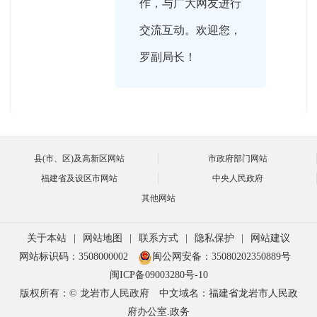
作，与广大网友进行
交流互动。欢迎您，
罗副局长！

2024-10-31 16:02:00
县(市、区)及高新区网站
市政府部门网站
主持人好，各位网友
罗小波
福建省及设区市网站
中央人民政府
大家好。
其他网站
关于本站
|
网站地图
|
联系方式
|
隐私保护
|
网站建议
网站标识码：3508000002
闽公网安备：35080202350889号

2024-10-31 16:03:00
闽ICP备09003280号-10
版权所有：© 龙岩市人民政府
中文域名：福建省龙岩市人民政
罗副局长，能否先为
主持人
府办公室.政务