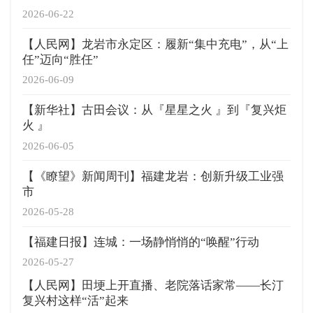
2026-06-22
【人民网】龙岩市永定区：履新“集中充电”，从“上
任”迈向“胜任”
2026-06-09
【新华社】古田会议：从『星星之火 』到『复兴炬
火 』
2026-06-05
【《瞭望》新闻周刊】福建龙岩：创新升级工业强
市
2026-05-28
【福建日报】连城：一场静悄悄的“唤醒”行动
2026-05-27
【人民网】田埂上开直播、老院落话家常——长汀
复兴村这样“活”起来