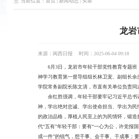

当前位置：
首页
|
新闻动态
|
头条
龙岩
来源：闽西日报
时间：2025-06-04 09:18
6月3日，龙岩市年轻干部党性教育专题班（
神学习教育第一督导组组长林卫宠、副组长余
学院常务副院长陈文清，市直有关单位负责同
余红胜强调，年轻干部要牢记习近平总书记
神，学出绝对忠诚、学出使命担当、学出为民情
的政治品格，厚植人民至上的为民情怀，锻造
代“五有”年轻干部：要有“一心为公，许党报
成一件”的锐气，想干事、会干事、干成事；要