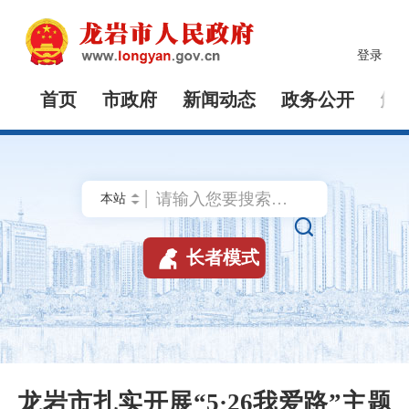
登录
首页
市政府
新闻动态
政务公开
解


长者模式
龙岩市扎实开展“5·26我爱路”主题