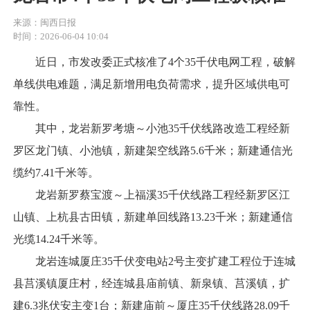
来源：闽西日报
时间：2026-06-04 10:04
近日，市发改委正式核准了4个35千伏电网工程，破解
单线供电难题，满足新增用电负荷需求，提升区域供电可
靠性。
其中，龙岩新罗考塘～小池35千伏线路改造工程经新
罗区龙门镇、小池镇，新建架空线路5.6千米；新建通信光
缆约7.41千米等。
龙岩新罗蔡宝渡～上福溪35千伏线路工程经新罗区江
山镇、上杭县古田镇，新建单回线路13.23千米；新建通信
光缆14.24千米等。
龙岩连城厦庄35千伏变电站2号主变扩建工程位于连城
县莒溪镇厦庄村，经连城县庙前镇、新泉镇、莒溪镇，扩
建6.3兆伏安主变1台；新建庙前～厦庄35千伏线路28.09千