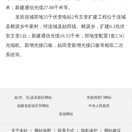
米；新建通信光缆27.88千米等。
龙岩连城郑地35千伏变电站2号主变扩建工程位于连城
县赖源乡牛家村，经连城县姑田镇、赖源乡，扩建6.3兆伏
安主变1台；新建通信光缆16.55千米；郑地变配置1套2.5G
光端机、新增光接口板，姑田变新增光接口板等相应二次
系统等。
县(市、区)及高新区网站
市政府部门网站
福建省及设区市网站
中央人民政府
其他网站
关于本站
|
网站地图
|
联系方式
|
隐私保护
|
网站建议