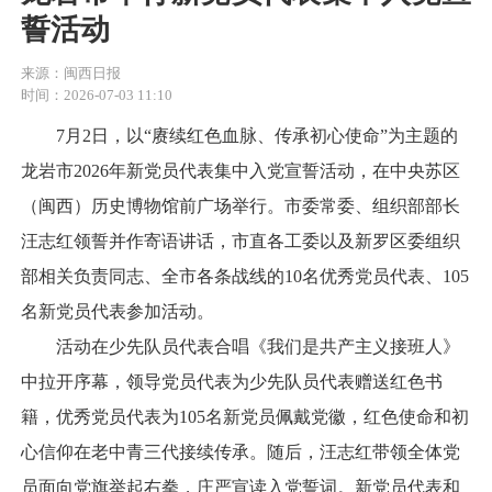
誓活动
来源：闽西日报
时间：2026-07-03 11:10
7月2日，以“赓续红色血脉、传承初心使命”为主题的
龙岩市2026年新党员代表集中入党宣誓活动，在中央苏区
（闽西）历史博物馆前广场举行。市委常委、组织部部长
汪志红领誓并作寄语讲话，市直各工委以及新罗区委组织
部相关负责同志、全市各条战线的10名优秀党员代表、105
名新党员代表参加活动。
活动在少先队员代表合唱《我们是共产主义接班人》
中拉开序幕，领导党员代表为少先队员代表赠送红色书
籍，优秀党员代表为105名新党员佩戴党徽，红色使命和初
心信仰在老中青三代接续传承。随后，汪志红带领全体党
员面向党旗举起右拳，庄严宣读入党誓词。新党员代表和