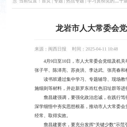

当前位置：
首页
|
专题
|
热点专题
|
学习贯彻党的二十
龙岩市人大常委会党
来源：闽西日报
时间：2025-04-11 10:48
4月9日至10日，市人大常委会党组及机关
张子平、陈泽亮、苏炎洪、李达武、张亮春和
读书班通过集中学习、专题辅导、现场教学
施细则等材料，并赴新罗东肖红色旧址群等进
詹昌建强调，要强化政治忠诚，在践行笃行中
深学细悟中夯实思想根基，推动市人大常委会
经常、取得实效。
詹昌建要求，要充分发挥“关键少数”示范引