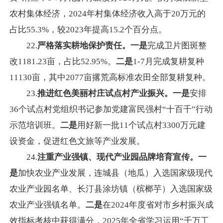
农村集体经济，2024年村集体经济收入高于20万元的
占比55.3%，较2023年提高15.2个百分点。
22.
严格落实耕地保护责任。一是
完成卫片图斑整
改1181.23亩，占比52.95%。
二是
1-7月完成复耕复种
11130亩，其中2077亩撂荒高标准农田全部复耕复种。
23.
推进红色美丽村庄试点村产业振兴。一是
安排
36个试点村党组织书记参加党建富民强村“十百千”行动
示范培训班。
二是
用好新一批11个试点村3300万元建
设资金，促进红色文旅等产业发展。
24.
注重产业强镇、现代产业园品牌培育宣传。一
是
加快农业产业发展，连城县（地瓜）入选国家级现代
农业产业园名单、长汀县涂坊镇（槟榔芋）入选国家级
农业产业强镇名单。
二是
在2024年度省对市乡村振兴成
效指标考核中获得满分，2025年全省学习运用“千万工