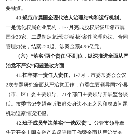
要融资。
40.
规范市属国企现代法人治理结构和运行机制。
一是
优化权属企业架构，1-7月完成股权层级压缩市属
国企30家。
二是
制定龙洲法律纠纷案件管理办法、合同
管理办法，结案250起、涉案金额4.96亿元。
（六）“落实‘两个责任’不到位，纵深推进全面从严
治党不严实”问题整改方面
41.
扛牢第一责任人责任。
1-7月，市委常委会会议
2次专题研究全面从严治党工作，市委主要领导同7个县
（市、区）委主要领导、71个部门主要领导开展监督谈
话。市委书记专题会听取群众身边不正之风和腐败问题
机动巡察情况汇报。
42.
班子成员坚决落实
“
一岗双责
”
。
分管市领导牵
头召开全市国有资产监督管理工作暨全面从严治党会