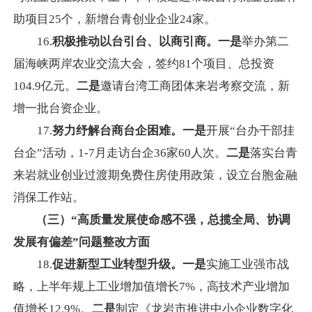
助项目25个，新增台青创业企业24家。
16.
积极推动以台引台、以商引商。一是
举办第二
届海峡两岸农业交流大会，签约81个项目、总投资
104.9亿元。
二是
邀请台湾工商团体来岩考察交流，新
增一批台资企业。
17.
努力纾解台商台企困难。一是
开展“台办干部挂
台企”活动，1-7月走访台企36家60人次。
二是
落实台青
来岩就业创业过渡期免费住房使用政策，设立台胞金融
消保工作站。
（三）“高质量发展使命感不强，总揽全局、协调
发展有偏差”问题整改方面
18.
促进新型工业转型升级。一是
实施工业强市战
略，上半年规上工业增加值增长7%，高技术产业增加
值增长12.9%。
二是
制定《龙岩市推进中小企业数字化