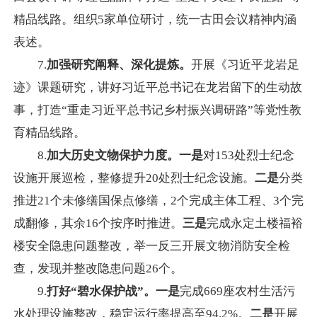
精品线路。组织5家单位研讨，统一古田会议精神内涵
表述。
7.
加强研究阐释、深化提炼。
开展《习近平龙岩足
迹》课题研究，讲好习近平总书记在龙岩留下的生动故
事，打造“重走习近平总书记乡村振兴调研路”等党性教
育精品线路。
8.
加大历史文物保护力度。一是
对153处烈士纪念
设施开展巡检，整修提升20处烈士纪念设施。
二是
分类
推进21个未修缮国保点修缮，2个完成主体工程、3个完
成翻修，其余16个按序时推进。
三是
完成永定土楼福裕
楼安全隐患问题整改，举一反三开展文物消防安全检
查，发现并整改隐患问题26个。
9.
打好
“
碧水保护战
”。
一是
完成669座农村生活污
水处理设施整改，稳定运行率提高至94.2%。
二是
开展