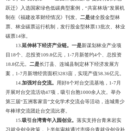
跃迁》入选国家绿色低碳典型案例，“共富林场”发展机
制在《福建改革财经情况》刊发。
二是
健全股金型林
票、林业碳票运行机制，发行股金型林票13批次、林业
碳票14张。
13.
延伸林下经济产业链。一是
新谋划林业产业项
目18个、总投资109.8亿元，1-7月新签约4个、总投资
18.8亿元。
二是
长汀县、连城县制定林下经济发展方
案，1-7月新增经营面积3283亩，实现产值58.36亿元。
14.
加强对台交流。
用好8个对台交流基地，1-7月
开展对台交流活动47项，吸引台胞1000余人次。举办
第三届“五洲客家音”文化学术交流会等活动，连城青少
年棒球交流团赴台交流比赛。
15.
吸引台湾青年入园创业。
落实支持台青来岩实
习就业创业政策，上半年审核通过市级台青就业创业补