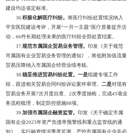
建设均达省定标准。
36.
积极化解医疗纠纷。
将医疗纠纷处置情况纳入
平安医院建设考评，开展“一月一主题”医疗质量提升活
动，66件长期处理未果的医疗纠纷全部处置结案。
37.
规范市属国企贸易业务管理。
印发《关于规范
市属国有企业贸易业务管理的通知》，将低附加值流量
贸易压降纳入市属国企经营业绩考核。
38.
稳妥推进贸易纠纷处置。一是
组建专项工作
组，跟进相关贸易合同纠纷诉讼案件审理。
二是
对现有
贸易业务开展7次月度自查、2次季度抽检，完成45项业
务流程梳理，制定防控措施88项。
39.
加强市属国企融资监管。
印发《关于确定市属
国有企业2025年资产负债率预警线和重点监管线的通
知》，实行融资情况季度监测，严控市属国有企业非必