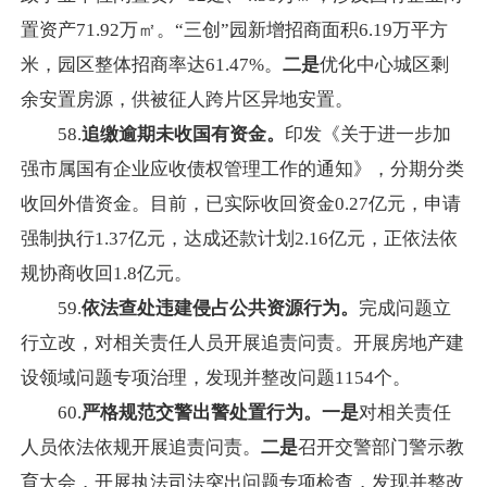
置资产71.92万㎡。“三创”园新增招商面积6.19万平方
米，园区整体招商率达61.47%。
二是
优化中心城区剩
余安置房源，供被征人跨片区异地安置。
58.
追缴逾期未收国有资金。
印发《关于进一步加
强市属国有企业应收债权管理工作的通知》，分期分类
收回外借资金。目前，已实际收回资金0.27亿元，申请
强制执行1.37亿元，达成还款计划2.16亿元，正依法依
规协商收回1.8亿元。
59.
依法查处违建侵占公共资源行为。
完成问题立
行立改，对相关责任人员开展追责问责。开展房地产建
设领域问题专项治理，发现并整改问题1154个。
60.
严格
规范交警出警处置行为。一是
对相关责任
人员依法依规开展追责问责。
二是
召开交警部门警示教
育大会，开展执法司法突出问题专项检查，发现并整改