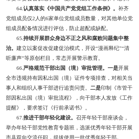
64.
认真落实《中国共产党党组工作条例》。
补齐
党组成员仅2人的6家单位党组成员数量，对其他单位党
组成员配备情况进行评估，防止超配或缺配。
65.
持续开展群众身边不正之风和腐败问题集中整
治。
建立以案促改促建促治模式，开设“漫画释纪”“清
听廉声”等原创栏目，常态开展警示教育。
66.
严格规范干部出国（境）审批管理。一是
开展
全市违规持有因私出国（境）证件专项排查，对相关当
事人和组织人事干部进行追责问责。
二是
印制《市管干
部因私出国（境）审批流程》，向干部本人发放《工作
提醒》，要求签订《行前承诺书》。
67.
推进干部年轻化建设
。
召开年轻干部座谈会，
举办年轻干部党性教育专题班，选派优秀年轻干部开展
市县双向交流任职，提拔使用一批优秀年轻干部。