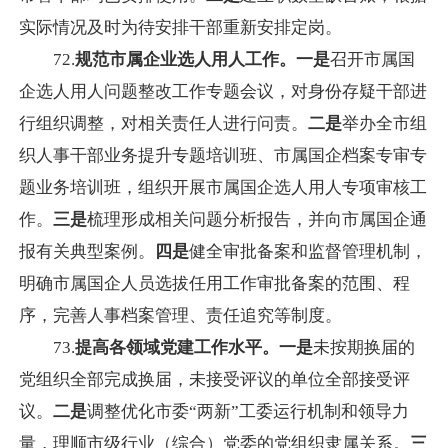
实际情况及时为待安排干部重新安排定岗。
72.
规范
市属企业选人用人工作。一是
召开市属国
企选人用人问题整改工作专题会议，对身份存疑干部进
行组织调整，对相关责任人进行问责。
二是
举办全市组
织人事干部业务提升专题培训班、市属国企档案专审专
题业务培训班，组织开展市属国企选人用人专项审核工
作。
三是
梳理形成相关问题分析报告，并向市属国企通
报有关典型案例。
四是
健全审批备案和监督管理机制，
明确市属国企人员选拔任用工作审批备案的范围、程
序，完善人事档案管理、责任追究等制度。
73.
提高各领域党建工作水平。一是
未按期换届的
党组织全部完成换届，未接受评议的单位全部接受评
议。
二是
调整优化市委“两新”工委运行机制和领导力
量，理顺市级行业（综合）党委的党组织隶属关系。
三