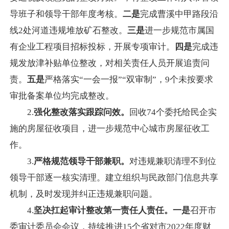
导班子和领导干部年度考核。
二是
完成曹溪中甲路段沿
线2处河道违规堆放矿石整改。
三是
进一步规范市属国
有企业工程项目招标投标，开展专项审计。
四是
完成违
规发放津补贴单位整改，对相关责任人员开展追责问
责。
五是
严格落实“一会一报”“双审制”，9个未按要求
审批备案单位均完成整改。
2.
强化整改落实跟踪问效。
回收74个委托给民企实
施的房屋征收项目，进一步规范中心城市房屋征收工
作。
3.
严格规范领导干部兼职。
对违规兼职清理不到位
领导干部逐一核实清理。建立组织与民政部门信息共享
机制，及时发现并纠正违规兼职问题。
4.
坚决扛起审计整改第一责任人责任。一是
召开市
委审计委员会会议，持续推进15个省对市2022年度财