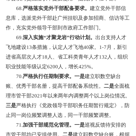
68.
严格落实党外干部配备要求。
建立党外干部信
息库，选派党外干部赴广州挂职及参加招商、信访等工
作，充实党外领导干部到市政府工作部门。
69.
深入实施“才聚龙岩”行动计划。
出台支持人才
飞地建设13条措施，认定人才飞地40家。1-7月，新引
进省高层次人才18人、省工科类青年人才132人，组织
职业技能等级认定6200人，增长425%。
70.
严格执行任期制要求。一是
建立职数空缺台
账、优秀干部名册，提高干部配备系统性。
二是
全面梳
理市管干部2021年以来两年内调整两个以上岗位情况。
三是
严格执行《党政领导干部职务任期暂行规定》，防
止同一岗位频繁调整人选，同一干部频繁调整。
71.
加强干部规范化管理。
一是
巡视反馈待安排的
市管干部均已安排使用。
二是
建立职数空缺台账，根据