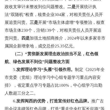
政收支审计未整改到位问题整改。
二是
开展统计执
法“双随机”检查，核查企业304家，对相关责任人员开
展追责问责。
三是
开展“市场主体虚增”专项整治，核查
市场主体230个，注销139个，对相关责任人员开展追
责问责。
四是
加强土地招商推介，2024年以来多家非市
属国企新增拿地，成交总价25.35亿元。
（二）“贯彻新发展理念政治担当不足，红色领
航、绿色发展不到位”问题整改方面
5.
发挥理论学习
“
头雁
”
引领作用。
制定《2025年全
市党委（党组）理论学习中心组专题学习重点内容安
排》，省定重点学习专题占比100%，中心组学习出勤
人数超三分之二。
6.
发挥闽西的优势，打造宣传好红色品牌。
推广古
田会议丰碑等红色品牌，打造“重走中央红军长征路”等