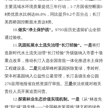
主要流域水环境质量提优三年行动，1-7月国省控断面Ⅰ-
Ⅱ类优质水比例达86.8%，同比提升9.2个百分点；长汀
美西桥国控断面水质达Ⅱ类。
10.
做实“净土保护战”。
9793亩历史遗留矿山全部
通过验收。
11.
巩固拓展水土流失治理“长汀经验
”
。
一是
将打
造新时代水土流失治理“长汀经验”升级版纳入市委十项
重点改革，推动长汀入选全国首批一体化推进水土保持
工程建设县。
二是
完成翠峰村墓园拆除复绿，李岭村、
荣丰村墓园纳入公益性公墓管理，长汀县级生命公园
276亩用地报省自然资源厅审批。
三是
依法依规对相关
责任人员开展追责问责。
12.
探索林业生态价值实现机制。一是
《从“林改先
锋”到“碳”路先锋——“全国林改策源地”捷文村的绿色