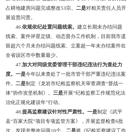
占耕地建房问题完成整改53宗。
二是
对相关责任人员开
展追责问责。
46.
依规依纪处置问题线索。
建立长期未办结问题
线索、案件评星定级、动态督办工作机制，目前我市遗
留超六个月未办结问题线索、立案超一年未办结案件在
全省设区市中数量最少。
47.
加大对同级党委管理干部违纪违法行为查处力
度。一是
今年以来查处了一批市管干部严重违纪违法案
件。
二是
制定《龙岩市纪检监察机关审查调查“督战一
体”协作攻坚机制》。
三是
开展“纪检监察工作规范化法
治化正规化建设年”行动。
48.
提高监察建议针对性严肃性。一是
制定《武平
县“百家大院”项目专项监管方案》，开展监督检查6批
次，发现并整改问题10个。
二是
将《纪检监察建议工作