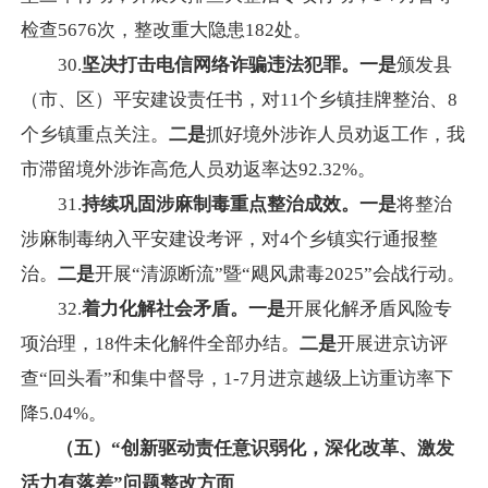
检查5676次，整改重大隐患182处。
30.
坚决打击电信网络诈骗违法犯罪。一是
颁发县
（市、区）平安建设责任书，对11个乡镇挂牌整治、8
个乡镇重点关注。
二是
抓好境外涉诈人员劝返工作，我
市滞留境外涉诈高危人员劝返率达92.32%。
31.
持续巩固涉麻制毒重点整治成效。一是
将整治
涉麻制毒纳入平安建设考评，对4个乡镇实行通报整
治。
二是
开展“清源断流”暨“飓风肃毒2025”会战行动。
32.
着力化解社会矛盾。一是
开展化解矛盾风险专
项治理，18件未化解件全部办结。
二是
开展进京访评
查“回头看”和集中督导，1-7月进京越级上访重访率下
降5.04%。
（五）“创新驱动责任意识弱化，深化改革、激发
活力有落差”问题整改方面