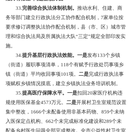
33.
完善综合执法体制机制。
推动水利、住建、商
务等部门建立行政执法分工协作配合机制，7家单位按
要求修订调整执法协作配合机制，县（市、区）城市管
理和综合执法局及所属执法大队“三定”规定全部印发实
施。
34.
提升
基层行政执法效能。一是
发布133个乡镇
（街道）履职事项清单，118个有赋予行政处罚事项乡
镇（街道）平均收回事项101项。
二是
完成行政执法事
项赋权乡镇情况摸底，建立乡镇执法业务培训机制。
35.
提高医疗保障水平。一是
扣回20家医疗机构违
规使用医保基金4573万元。
二是
开展村卫生室规范设置
集中整改，1666个未配备使用非基本药物、859个未纳
入医保定点机构、662个未完成标准化建设和289个未
配备乡村医生问题全部完成整改。全市公益性村卫生室