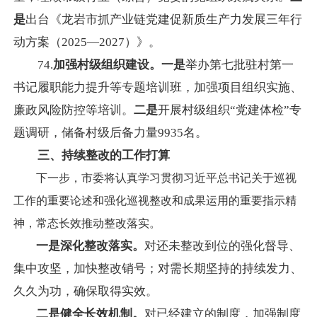
是
出台《龙岩市抓产业链党建促新质生产力发展三年行
动方案（2025—2027）》。
74.
加强村级组织建设。一是
举办第七批驻村第一
书记履职能力提升等专题培训班，加强项目组织实施、
廉政风险防控等培训。
二是
开展村级组织“党建体检”专
题调研，储备村级后备力量9935名。
三、持续整改的工作打算
下一步，市委将认真学习贯彻习近平总书记关于巡视
工作的重要论述和强化巡视整改和成果运用的重要指示精
神，常态长效推动整改落实。
一是深化整改落实。
对还未整改到位的强化督导、
集中攻坚，加快整改销号；对需长期坚持的持续发力、
久久为功，确保取得实效。
二是健全长效机制。
对已经建立的制度，加强制度