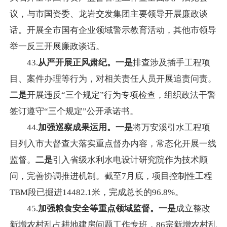
议，与市国资委、龙岩交发集团主要领导开展廉政谈
话。开展全市国有企业领域警示教育活动，其他市领导
举一反三开展廉政谈话。
43.
从严开展正风肃纪。一是
排查涉及插手工程项
目、案件办理等行为，对相关责任人员开展追责问责。
二是
开展违反“三个规定”行为专项检查，组织政法干警
签订遵守“三个规定”公开承诺书。
44.
加强巡察成果运用。一是
将万安溪引水工程项
目列入市大督查大落实重点督办内容，常态化开展一线
监督。
二是
引入省级水利水电设计研究院作为技术顾
问，完善协调推进机制。截至7月底，项目控制性工程
TBM段已掘进14482.1米，完成总长的96.8%。
45.
加强粮食安全等重点领域监督。一是
成立整改
新增农村乱占耕地建房问题工作专班，86宗新增农村乱