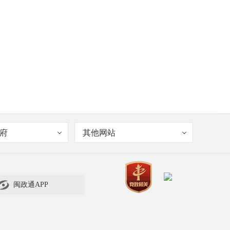
府
其他网站

闽政通APP