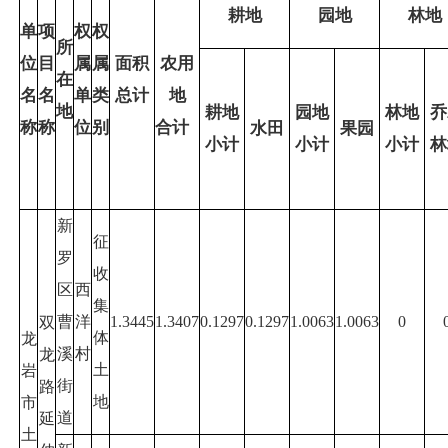
耕地
园地
林地
单
项
权
权
所
位
目
属
属
面积
农用
在
名
名
单
类
总计
地
地
耕地
园地
林地
乔
称
称
位
别
合计
水田
果园
小计
小计
小计
林
新
征
罗
收
区
西
集
曹
洋
1.3445
1.3407
0.1297
0.1297
1.0063
1.0063
0
双
体
龙
溪
村
龙
土
岩
街
路
地
市
道
延
土