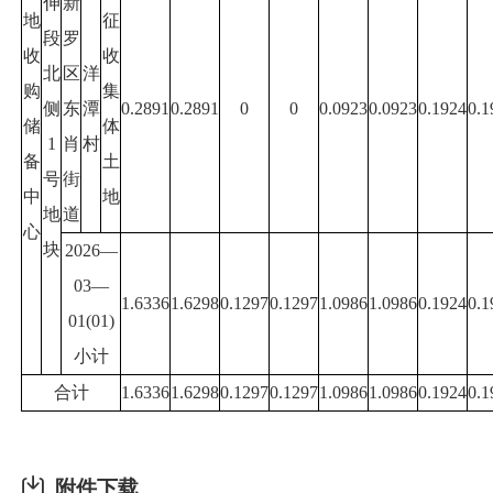
伸
新
地
征
段
罗
收
收
北
区
洋
购
集
侧
东
潭
0.2891
0.2891
0
0
0.0923
0.0923
0.1924
0.1
储
体
1
肖
村
备
土
号
街
中
地
地
道
心
块
2026—
03—
1.6336
1.6298
0.1297
0.1297
1.0986
1.0986
0.1924
0.1
01(01)
小计
合计
1.6336
1.6298
0.1297
0.1297
1.0986
1.0986
0.1924
0.1
附件下载