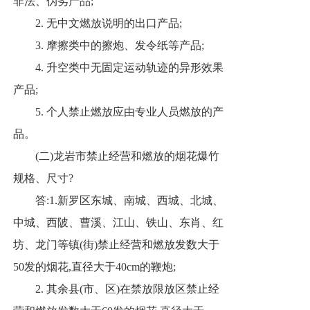
非法、伪劣产品;
2.
无中文燃放说明的出口产品;
3.
摩擦类中的擦炮、发令纸等产品;
4.
升空类中无固定运动轨迹的异形效果
产品;
5.
个人禁止燃放应由专业人员燃放的产
品。
(二)龙岩市禁止经营和燃放的烟花爆竹
规格、尺寸?
答:1.新罗区东城、南城、西城、北城、
中城、西陂、曹溪、江山、铁山、东肖、红
坊、龙门等镇(街)禁止经营和燃放发数大于
50发的烟花,直径大于40cm的鞭炮;
2.
其余县(市、区)在禁放限放区禁止经