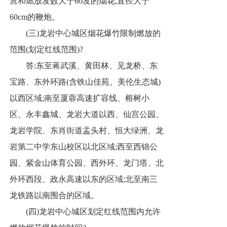
营和燃放发数大于60发的烟花,直径大于
60cm的鞭炮。
(三)龙岩中心城区烟花爆竹限制燃放的
范围(划定红线范围)?
答:东至蒋武溪、黄田林、见龙桥、东
宝路、东外环路(含铁山佳苑、美伦生态城)
以西区域;南至厦蓉高速扩容线、榕树小
区、永丰鑫城、龙岩大道以西、仙宫公园、
龙岩学院、东肖街道盂头村、恒大绿洲、龙
岩第二中学东山校区以北区域;西至西锦公
园、紫金山体育公园、西外环、龙门塔、北
外环西段、政永高速以东的区域;北至南三
龙铁路以南围合的区域。
(四)龙岩中心城区划定红线范围内允许