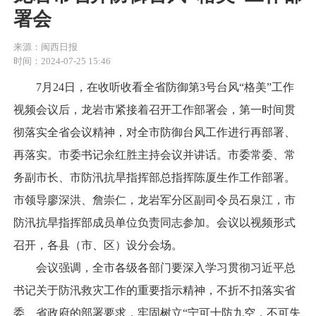
署会
来源：闽西日报
时间：2024-07-25 15:46
7月24日，在收听收看全省防御第3号台风“格美”工作
视频会议后，龙岩市紧接着召开工作部署会，第一时间贯
彻落实全省会议精神，对全市防御台风工作进行再部署、
再落实。市委书记余红胜主持会议并讲话。市委常委、常
务副市长、市防汛抗旱指挥部总指挥陈厦生作工作部署。
市领导廖深洪、詹崇仁，龙岩军分区副司令员石泉江，市
防汛抗旱指挥部成员单位负责同志参加。会议以视频形式
召开，各县（市、区）设分会场。
会议强调，全市各级各部门要深入学习贯彻习近平总
书记关于防汛救灾工作的重要指示精神，不折不扣落实省
委、省政府的部署要求，牢固树立“宁可十防九空，不可失