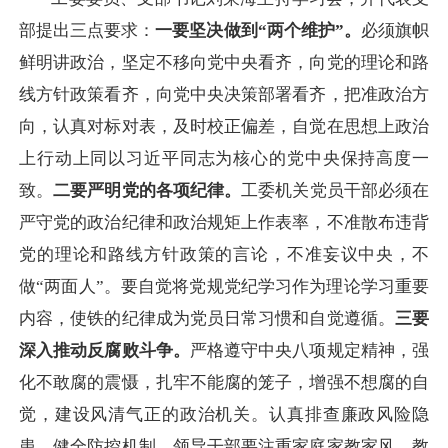
部提出三点要求：
一要坚决做到
“两个维护”。
必须旗帜
鲜明讲政治，坚定不移向党中央看齐，向党的理论和路
线方针政策看齐，向党中央决策部署看齐，把准政治方
向，认真对标对表，及时校正偏差，自觉在思想上政治
上行动上同以习近平同志为核心的党中央保持高度一
致。
二要严明党的各项纪律。
工委机关党员干部必须在
严守党的政治纪律和政治规矩上作表率，不准散布违背
党的理论和路线方针政策的言论，不准妄议中央，不
做
“两面人”。要自觉将党规党纪学习作为理论学习重要
内容，使铁的纪律成为党员日常习惯和自觉遵循。
三要
深入推动反腐败斗争。
严格遵守中央八项规定精神，强
化不敢腐的震慑，扎牢不能腐的笼子，增强不想腐的自
觉，建设风清气正的政治机关。认真排查廉政风险隐
患，健全防控机制，领导干部要注重家庭家教家风，教