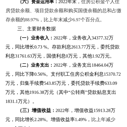
住房公积金个人住
（六）资金运用率：
2022
年末，
房贷款余额、项目贷款余额和购买国债余额的总和占缴
存余额的
，比上年末减少
个百分点。
88.97%
6.97
三、主要财务数据
年，业务收入
万
（一）业务收入：
2022
34377.32
元，同比增长
。存款利息
万元，委托贷款
0.73 %
2613.77
利息
万元，国债利息
万元，其他
万元。
31761.63
0
1.92
年，业务支出
万
（二）业务支出：
2022
18464.04
元，同比下降
。支付职工住房公积金利息
0.56%
15370.72
万元，归集手续费
万元，委托贷款手续费
543.85
633.09
万元，其他
万元（其中“公转商”贷款贴息支出
1916.38
万元）。
1831.1
（三）增值收益
年，增值收益
万
：
2022
15913.28
元，同比增长
。增值收益率
，
比上年减少
2.28%
1.49%