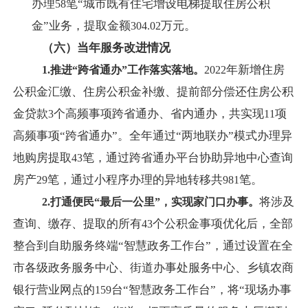
办理
笔“城市既有住宅增设电梯提取住房公积
58
金”业务，提取金额
万元。
304.02
（六）当年服务改进情况
年新增住房
1.
推进“跨省通办”工作落实落地。
2022
公积金汇缴、住房公积金补缴、提前部分偿还住房公积
金贷款
个高频事项跨省通办、省内通办，共实现
项
3
11
高频事项“跨省通办”。全年通过“两地联办”模式办理异
地购房提取
笔，通过跨省通办平台协助异地中心查询
43
房产
笔，通过小程序办理的异地转移共
笔。
29
981
将涉及
2.
打通便民“最后一公里”，实现家门口办事。
查询、缴存、提取的所有
个公积金事项优化后，全部
43
整合到自助服务终端“智慧政务工作台”，通过设置在全
市各级政务服务中心、街道办事处服务中心、乡镇农商
银行营业网点的
台“智慧政务工作台”，将“现场办事
159