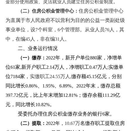
。
金部分使用政策、灵活就业人员建立住房公积金制度
住房公积金管理中心
（二）住房公积金管理中心：
为直属于市人民政府不以营利为目的的公益一类副处级
事业单位，设
个科室，
个管理部。从业人员
人，其
7
6
76
中，在编
人，非在编
人。
45
31
二、业务运行情况
年，新开户单位
家，净增单
（一）缴存：
2022
880
位
家
新开户职工
万人，净增职工
万人
实缴单
61
,
2.14
0.47
;
位
家，
实缴职工
万人
缴存额
亿元，分别
7184
24.55
,
45.15
同比增长
、
、
。
年末，缴存总额
0.86%
1.95%
6.89%
2022
亿元，比上年末增加
；缴存余额
亿
397.72
12.81%
111.29
元，同比增长
。
10.82%
受委托办理住房公积金缴存业务的银行
家。
6
万
名缴存职工提取住房
（二）提取：
2022
年，
10.67