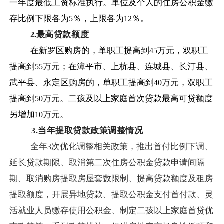
一年度最低工资标准执行。单位及个人的住房公积金缴
存比例下限各为
％，上限各为
％。
5
12
最高贷款额度
2.
在新罗区购房的，单职工提高到
万元，双职工
45
提高到
万元；在漳平市、上杭县、连城县、长汀县、
55
武平县、永定区购房的，单职工提高到
万元，双职工
40
提高到
万元。二孩及以上家庭首次贷款最高可贷额度
50
另增加
万元。
10
当年提取贷款政策调整情况
3.
全年
次优化调整相关政策，推出首付比例下调、
3
延长贷款期限、取消第二次住房公积金贷款申请间隔
期、取消购房提取房屋套数限制、提高贷款额度及租房
提取额度，开展异地贷款、提取公积金支付首付款、灵
活就业人员缴存使用公积金、制定二孩以上家庭首贷优