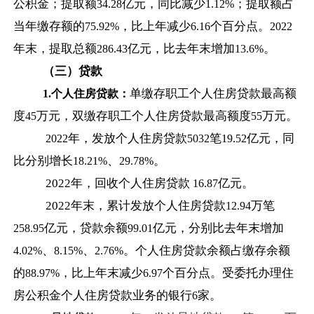
公积金；提取额
亿元，同比减少
；提取额占
34.28
1.12%
当年缴存额的
，比上年减少
个百分点。
75.92%
6.16
2022
年末，提取总额
亿元，比去年末增加
。
286.43
13.6%
（三）贷款
单缴存职工个人住房贷款最高额
1.
个人住房贷款：
度
万元，双缴存职工个人住房贷款最高额度
万元。
45
55
年，发放个人住房贷款
笔
亿元，同
2022
5032
19.52
比分别增长
、
。
18.21%
29.78%
2022
年，回收个人住房贷款
亿元。
16.87
2022
年末，累计发放个人住房贷款
万笔
12.94
亿元，贷款余额
亿元，分别比去年末增加
258.95
99.01
、
、
。个人住房贷款余额占缴存余额
4.02%
8.15%
2.76%
的
，比上年末减少
个百分点。受委托办理住
88.97%
6.97
房公积金个人住房贷款业务的银行
家。
6