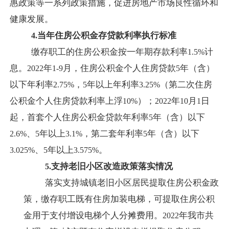
惠政策等一系列政策措施，促进房地产市场良性循环和
健康发展。
当年住房公积金存贷款利率执行标准
4.
缴存职工的住房公积金按一年期存款利率
计
1.5%
息。
年
月，住房公积金个人住房贷款
年（含）
2022
1-9
5
以下年利率
，
年以上年利率
（第二次住房
2.75%
5
3.25%
公积金个人住房贷款利率上浮
）；
年
月
日
10%
2022
10
1
起，首套个人住房公积金贷款年利率
年（含）以下
5
、
年以上
，第二套年利率
年（含）以下
2.6%
5
3.1%
5
、
年以上
。
3.025%
5
3.575%
支持老旧小区改造政策落实情况
5.
落实支持城镇老旧小区居民提取住房公积金政
策，缴存职工既有住房加装电梯，可提取住房公积
金用于支付增设电梯个人分摊费用。
年我市共
2022