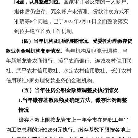
国家审计署反馈的一人多户、
问题，认真整改到位。
退休后仍缴存、冗余账户未清理、贷款计次方式不
准确等
个问题，已于
年
月
日全面整改落实
8
2022
2
10
到位并建立长效工作机制。
（四）当年机构及职能调整情况、受委托办理缴存贷
当年机构及职能无调整。当
款业务金融机构变更情况。
年新增龙岩农商银行、漳平农商银行、连城农村信用联
社、武平农村信用联社、永定农村信用联社、长汀农村
信用联社
家办理贷款业务的金融机构。
6
（五）当年住房公积金政策调整及执行情况
当年缴存基数限额及确定方法、缴存比例调整
1.
情况
缴存基数上限按龙岩市上一年全市在岗职工年平
均工资总额的
倍
元执行。缴存基数下限按各地上
3
22864