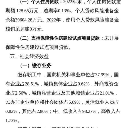
年末，个人住房贷款逾
（一）个人住房贷款：
2022
期额
万元，逾期率
个人贷款风险准备金
128.65
0.13
‰。
余额
万元。
年，使用个人贷款风险准备金
39604.28
2022
核销呆坏账
万元。
0
未开展
（二）支持保障性住房建设试点项目贷款：
保障性住房建设试点项目贷款。
五、社会经济效益
（
一）缴存业务
缴存职工中，国家机关和事业单位占
，国
37.99%
有企业占
，城镇集体企业占
，外商投资企
28.51%
0.62%
业占
，城镇私营企业及其他城镇企业占
，
2.56%
21.01%
民办非企业单位和社会团体占
，灵活就业人员占
5.69%
，其他占
；中、低收入占
，高收入占
0.82%
2.80%
98.27%
。
1.73%