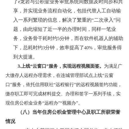
了
龙岩与公积金业务审批系统间数据及时同步和共
e
享，并实现业务流程自动化，包括代替人工自动输
入一系列繁琐的信息，解决了繁重的“二次录入”问
题，由此缩短了近一半的办理时间，同样一笔业
务，业务骨干耗时约
分钟，而在软件机器人的辅助
5
下，总耗时约
分钟，效率提高了
，审批服务得
3
40%
到大提速。
3.
上线“云窗口”服务，实现远程视频面签。
为满足广
大缴存人远程办理需求，在连城管理部试点上线“云窗
口”服务，依托信用联社“远程银行”的远程视频签约功能，
缴存职工即可完成材料提交、办理和签字一系列手续，实
现住房公积金业务“远程办”“视频办”。
（八）当年住房公积金管理中心及职工所获荣誉
情况