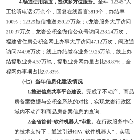
全年“
”人
4.
畅通使用渠道，提供多方位服务。
12345
工接听电话
万余个，回复在线留言
个，办结率
3
3819
；
短信推送
万条；
龙岩服务大厅访问
100%
12329
359.27
e
万次，龙岩公积金微信公众号访问
万次，
210.37
238.24
福建省住房公积金网上办事大厅访问
万次，闽政通
47.12
访问
万次；线上办结缴存业务
万笔，线上办
744.98
19.25
结提取业务
万笔，提取业务网办量占比
，全
4.57
58.87%
程网办事项占比
。
97.83%
（七）当年信息化建设情况
完成了不动产、商品
1.
推进信息共享平台建设。
房备案数据与公积金系统的对接，实现龙岩行政区
域内不动产和商品房备案信息的查询。
在行政服务中心
2.
全省首创“软件机器人”审批。
的技术支持下，通过引进
“软件机器人”，实现
RPA