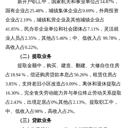
新开户职工中，国家机关和事业单位占
，
14.87%
国有企业占
，城镇集体企业占
，外商投资
25.48%
0.69%
企业占
，城镇私营企业及其他城镇企业占
2.19%
，民办非企业单位和社会团体占
，灵活就
41.85%
7.11%
业人员占
，其他占
；中、低收入占
，
2.35%
5.46%
99.78%
高收入占
。
0.22%
（二）提取业务
提取金额中，购买、建造、翻建、大修自住住房
占
，偿还购房贷款本息占
，租赁住房占
18.94 %
56.26%
，支持老旧小区改造占
，离休和退休提取占
3.85%
0.09%
，完全丧失劳动能力并与单位终止劳动关系提取
16.30%
占
，出境定居占
其他占
。提取职工中，
2.43%
0%,
2.13%
中、低收入占
，高收入占
。
98%
2%
（三）贷款业务