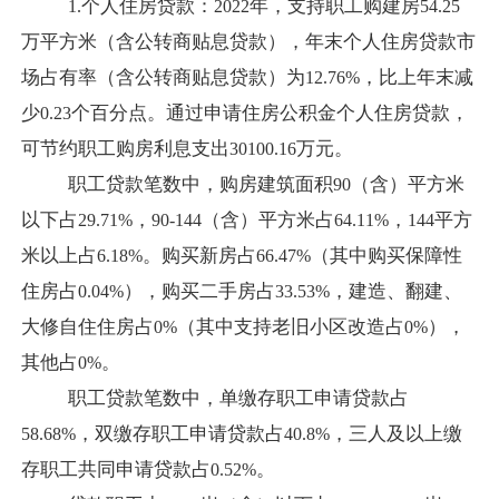
个人住房贷款：
年，支持职工购建房
1.
2022
54.25
万平方米（含公转商贴息贷款），年末个人住房贷款市
场占有率（含公转商贴息贷款）为
，比上年末减
12.76%
少
个百分点。通过申请住房公积金个人住房贷款，
0.23
可节约职工购房利息支出
万元。
30100.16
职工贷款笔数中，购房建筑面积
（含）平方米
90
以下占
，
（含）平方米占
，
平方
29.71%
90-144
64.11%
144
米以上占
。购买新房占
（其中购买保障性
6.18%
66.47%
住房占
），购买二手房占
，建造、翻建、
0.04%
33.53%
大修自住住房占
（其中支持老旧小区改造占
），
0%
0%
其他占
。
0%
职工贷款笔数中，单缴存职工申请贷款占
，双缴存职工申请贷款占
，三人及以上缴
58.68%
40.8%
存职工共同申请贷款占
。
0.52%