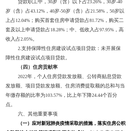
贷款职工中，
岁（含）以下占
，
岁
30
23.26%
30
-40
岁（含）占
，
岁
岁（含）占
，
岁以
43.12%
40
-50
21.58%
50
上占
；购买首套住房申请贷款占
，购买二
12.04%
81.72%
套及以上申请贷款占
；中、低收入占
，高
18.28%
97.95%
收入占
。
2.05%
支持保障性住房建设试点项目贷款：
未开展保
2.
障性住房建设试点项目贷款。
（四）住房贡献率
年，个人住房贷款发放额、公转商贴息贷款
2022
发放额、项目贷款发放额、住房消费提取额的总和与当
年缴存额的比率为
，比上年下降
个百分
103.57%
24.44
点。
六、其他重要事项
（一）应对新冠肺炎疫情采取的措施，落实住房公积