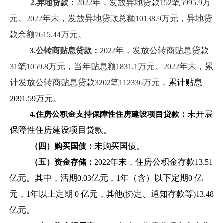
年，发放异地贷款
笔
万
2.
异地贷款：
2022
152
5995.9
元。
年末，发放异地贷款总额
万元，异地贷
2022
10138.9
款余额
万元。
7615.44
年，发放公转商贴息贷款
3.
公转商贴息贷款：
2022
笔
万元，当年贴息额
万元。
年末，累
31
1059.8
1831.1
2022
计发放公转商贴息贷款
笔
万元，
累计贴息
3202
112336
万元。
2091.59
未开展
4.
住房公积金支持保障性住房建设项目贷款：
保障性住房建设项目贷款。
未购买国债。
（四）购买国债：
年末，住房公积金存款
（五）资金存储：
2022
13.51
亿元。其中，活期
亿元，
年（含）以下定期
亿
0.03
1
0
元，
年以上定期
亿元，其他
协定、通知存款等
1
0
(
)13.48
亿元。