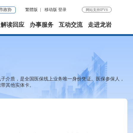
市政协
繁體版
|
移动版
登录
网站支持IPV6
解读回应
办事服务
互动交流
走进龙岩
电子介质，是全国医保线上业务唯一身份凭证。医保参保人，
携带其他实体卡。