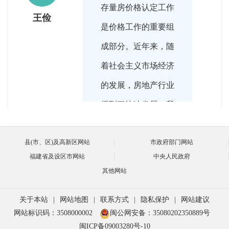
存量房价格认定工作
王俭
是价格工作的重要组
成部分。近年来，随
着社会主义市场经济
的发展，房地产行业
得到了快速发展，我
市的存量房交易市场
县(市、区)及高新区网站
市政府部门网站
也得到了长足的发
福建省及设区市网站
中央人民政府
展。过去的一年，在
其他网站
国家“去库存”等方针
关于本站
|
网站地图
|
联系方式
|
隐私保护
|
网站建议
政策的支持下，我市
网站标识码：3508000002
闽公网安备：35080202350889号
的存量房交易特别的
闽ICP备09003280号-10