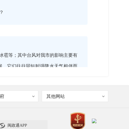
？
冰雹等；其中台风对我市的影响主要有
候，它们往往同短时强降水天气相伴而
能造成山体滑坡、泥石流、洪涝和城市
府
其他网站

闽政通APP