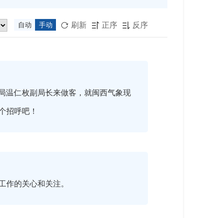
刷新
正序
反序
自动
手动



象局温仁枚副局长来做客，就闽西气象现
个招呼吧！
工作的关心和关注。