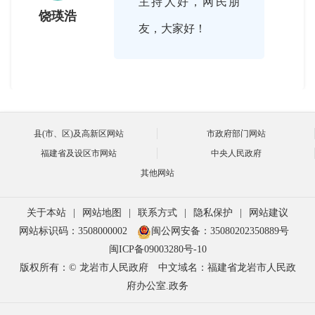
主持人好，网民朋
饶瑛浩
友，大家好！

2017-08-17 16:03:00
创建文明城市是一项
县(市、区)及高新区网站
市政府部门网站
主持人
福建省及设区市网站
中央人民政府
大工程，需要各部门
其他网站
共同努力协作，才能
营造出一个良好
关于本站
|
网站地图
|
联系方式
|
隐私保护
|
网站建议
网站标识码：3508000002
闽公网安备：35080202350889号
的“创城”环境。现
闽ICP备09003280号-10
在，我们可以看到龙
版权所有：© 龙岩市人民政府
中文域名：福建省龙岩市人民政
府办公室.政务
岩中心城区道路越来