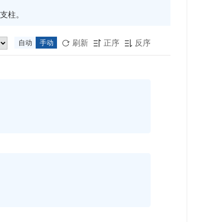
支柱。
刷新
正序
反序
自动
手动


