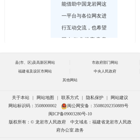
能借助中国龙岩网这
一平台与各位网友进
行互动交流，也希望
网友们多提宝贵意
见。
县(市、区)及高新区网站
市政府部门网站
福建省及设区市网站
中央人民政府
其他网站

2018-09-12 16:03:00
据悉，根据国务院、
关于本站
|
网站地图
|
联系方式
|
隐私保护
|
网站建议
主持人
网站标识码：3508000002
闽公网安备：35080202350889号
省安委会部署要求，
闽ICP备09003280号-10
市安委会部署5月份
版权所有：© 龙岩市人民政府
中文域名：福建省龙岩市人民政
府办公室.政务
至12月份开展全市安