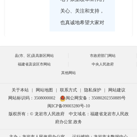
关心、关注和支持，
也真诚地希望大家对
我们的工作提出宝贵
意见和建议。
县(市、区)及高新区网站
市政府部门网站
福建省及设区市网站
中央人民政府
其他网站

2024-03-14 16:03:00
关于本站
|
网站地图
|
联系方式
|
隐私保护
|
网站建议
林副局长，请您给广
主持人
网站标识码：3508000002
闽公网安备：35080202350889号
大网友介绍一下什么
闽ICP备09003280号-10
版权所有：© 龙岩市人民政府
中文域名：福建省龙岩市人民政
是财政票据？
府办公室.政务
主办：龙岩市人民政府办公室
运行维护：龙岩市大数据中心