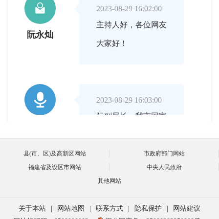

2023-08-29 16:02:00
主持人好，各位网友
阮永灿
大家好！

2023-08-29 16:03:00
阮副局长，我市国家
主持人
级普惠金融改革试验
区建设工作已经3年
县(市、区)及高新区网站
市政府部门网站
福建省及设区市网站
中央人民政府
了，请您从金融指标
其他网站
方面介绍下这三年取
得了哪些变化？
关于本站
|
网站地图
|
联系方式
|
隐私保护
|
网站建议