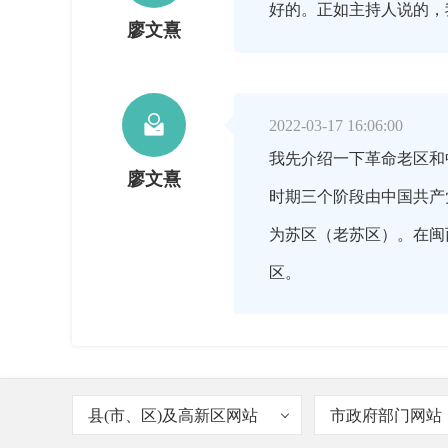
好的。正如主持人说的，
廖文熹

2022-03-17 16:06:00
我先介绍一下革命老区和
廖文熹
时期三个阶段由中国共产
为苏区（老苏区）。在闽
区。

2022-03-17 16:07:00
县(市、区)及高新区网站
市政府部门网站
我市全境都是老区乡村，
廖文熹