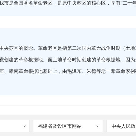
我市是全国著名革命老区，是原中央苏区的核心区，享有“二十年
中央苏区的概念。革命老区是指第二次国内革命战争时期（土地
党创建的革命根据地。而土地革命时期创建的革命根据地，因为
西、赣南革命根据地基础上，由毛泽东、朱德等老一辈革命家创
福建省及设区市网站
中央人民政
老区工作受到市委、市政府的高度重视。作为市民政局（老区办