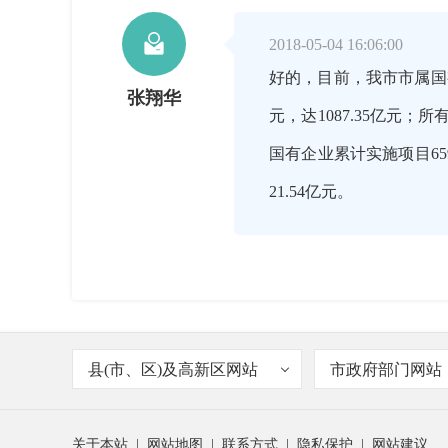

2018-05-04 16:06:00
好的，目前，我市市属国有
张翔华
元，达1087.35亿元；所有
国有企业累计实施项目659
21.54亿元。

2018-05-04 16:08:00
应该说，市属国有企业近
张翔华
县(市、区)及高新区网站
市政府部门网站
重要平台和人才集聚的重
关于本站
|
网站地图
|
联系方式
|
隐私保护
|
网站建议