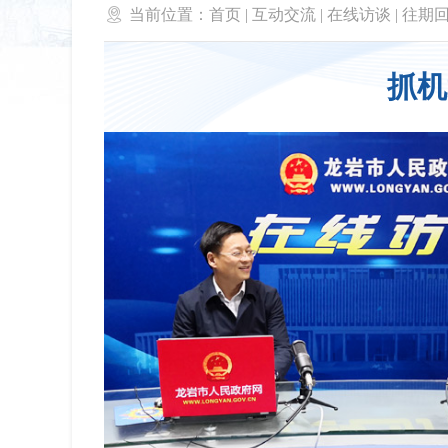

当前位置：
首页
|
互动交流
|
在线访谈
|
往期
抓机