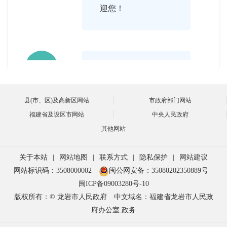
迎您！

2020-04-16 16:04:00
主持人好，广大网友
郑庆辉
县(市、区)及高新区网站
市政府部门网站
们，大家好。
福建省及设区市网站
中央人民政府
其他网站

关于本站
|
网站地图
|
联系方式
|
隐私保护
|
网站建议
2020-04-16 16:05:00
网站标识码：3508000002
闽公网安备：35080202350889号
首先，请郑总统计师
闽ICP备09003280号-10
主持人
版权所有：© 龙岩市人民政府
中文域名：福建省龙岩市人民政
对2019年我市经济社
府办公室.政务
会发展状况作简单的