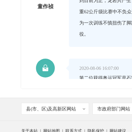
到目前为止，龙岩共产生
童作祯
重62公斤级比赛中不负
为一次训练不慎扭伤了脚
役。

2020-08-06 16:07:00
第二位获得奥运冠军是石
童作祯
湘祥是中国举重队里学历
县(市、区)及高新区网站
市政府部门网站

2020-08-06 16:08:00
关于本站
|
网站地图
|
联系方式
|
隐私保护
|
网站建议