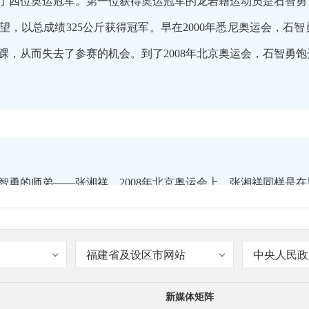
了四位奥运冠军。第一位获得奥运冠军的龙岩籍运动员是石智勇，
众望，以总成绩325公斤获得冠军。早在2000年悉尼奥运会，
踝，从而失去了参赛的机会。到了2008年北京奥运会，石智勇饱
智勇的师弟——张湘祥，2008年北京奥运会上，张湘祥同样是在
最高的队员，也是中国体育队为数不多的拥有硕士学历的运动员
福建省及设区市网站
中央人民政
新媒体矩阵