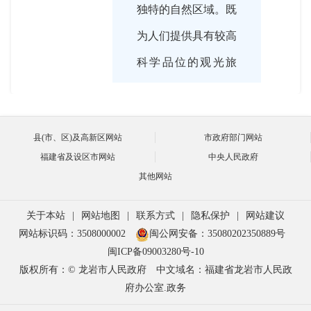
独特的自然区域。既
为人们提供具有较高
科学品位的观光旅
游、度假休闲、保健
疗养、文化娱乐的场
县(市、区)及高新区网站
市政府部门网站
所，又是地质遗迹景
福建省及设区市网站
中央人民政府
观和生态环境的重点
其他网站
保护区，地质科学研
关于本站
|
网站地图
|
联系方式
|
隐私保护
|
网站建议
究与普及的基地。
网站标识码：3508000002
闽公网安备：35080202350889号
闽ICP备09003280号-10
版权所有：© 龙岩市人民政府
中文域名：福建省龙岩市人民政
府办公室.政务

2017-12-21 15:35:00