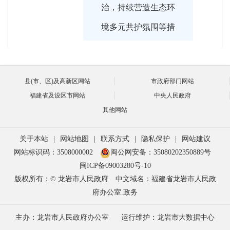
治，持续营造生态环
境多元共护氛围等措
施，共审结生态类案
件2858件，两级法院
县(市、区)及高新区网站
市政府部门网站
审理的7例案件入选
福建省及设区市网站
中央人民政府
最高法院第三巡回法
其他网站
庭、福建法院生态司
关于本站
|
网站地图
|
联系方式
|
隐私保护
|
网站建议
法十大案例，2份裁
网站标识码：3508000002
闽公网安备：35080202350889号
判文书获评全国法院
闽ICP备09003280号-10
版权所有：© 龙岩市人民政府
中文域名：福建省龙岩市人民政
环境资源优秀裁判文
府办公室.政务
书。 龙岩法院
主办：龙岩市人民政府办公室
运行维护：龙岩市大数据中心
还积极回应林改后司