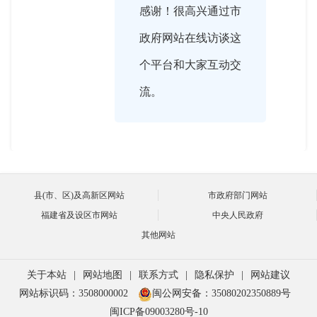
感谢！很高兴通过市
政府网站在线访谈这
个平台和大家互动交
流。

2022-07-14 16:03:00
县(市、区)及高新区网站
市政府部门网站
我们知道，从2020年
主持人
福建省及设区市网站
中央人民政府
开始，国务院安委会
其他网站
在全国部署开展安全
关于本站
|
网站地图
|
联系方式
|
隐私保护
|
网站建议
生产专项整治三年的
网站标识码：3508000002
闽公网安备：35080202350889号
行动，我市是由市安
闽ICP备09003280号-10