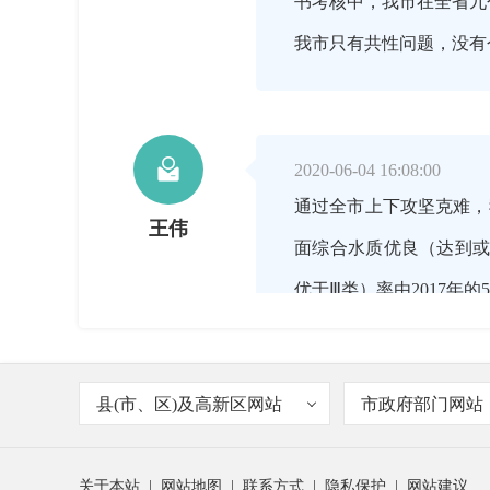
书考核中，我市在全省九
我市只有共性问题，没有

2020-06-04 16:08:00
通过全市上下攻坚克难，
王伟
面综合水质优良（达到或优
优于Ⅲ类）率由2017年的
县(市、区)及高新区网站
市政府部门网站

2020-06-04 16:09:00
您刚刚说2019年我市
主持人
关于本站
|
网站地图
|
联系方式
|
隐私保护
|
网站建议