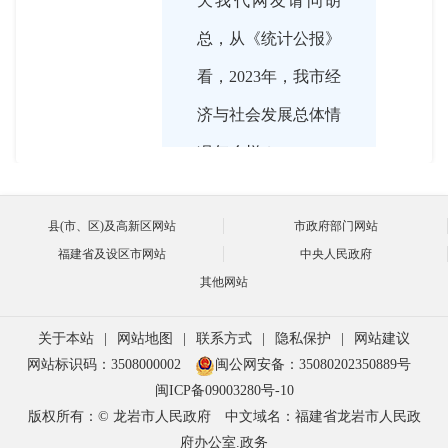
天我代网友请问胡
总，从《统计公报》
看，2023年，我市经
济与社会发展总体情
况怎么样？
县(市、区)及高新区网站
市政府部门网站
福建省及设区市网站
中央人民政府

2024-03-21 16:04:00
其他网站
2023年，全市上下认
胡联岳
真落实省委“深学争
关于本站
|
网站地图
|
联系方式
|
隐私保护
|
网站建议
网站标识码：3508000002
闽公网安备：35080202350889号
优、敢为争先、实干
闽ICP备09003280号-10
争效”行动，打好“五
版权所有：© 龙岩市人民政府
中文域名：福建省龙岩市人民政
府办公室.政务