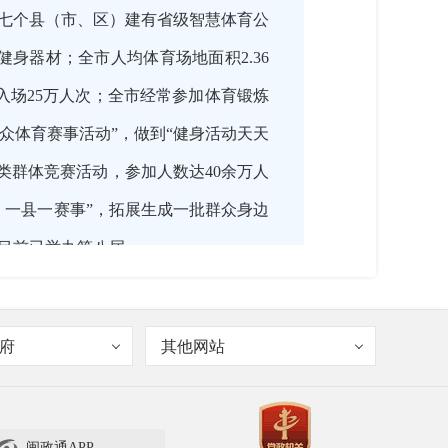
市七个县（市、区）建有省级智慧体育公
身器材；全市人均体育场地面积2.36
入场25万人次；全市经常参加体育锻炼
群众体育赛事活动”，做到“健身活动天天
各类群体竞赛活动，参加人数达40余万人
，一县一赛事”，拓展生成一批群众身边
至目前已举办第八届。
府
其他网站
项目特点，打造环永定土楼马拉松、上
产业，培育了以马拉松、汽车越野、自行
闽政通APP