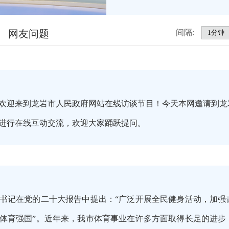
网友问题
间隔:
欢迎来到龙岩市人民政府网站在线访谈节目！今天本网邀请到龙
进行在线互动交流，欢迎大家踊跃提问。
书记在党的二十大报告中提出：“广泛开展全民健身活动，加强
体育强国”。近年来，我市体育事业在许多方面取得长足的进步