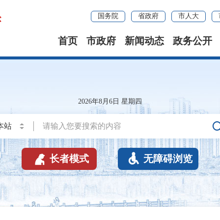
国务院
省政府
市人大
首页
市政府
新闻动态
政务公开
2026年8月6日 星期四


长者模式
无障碍浏览