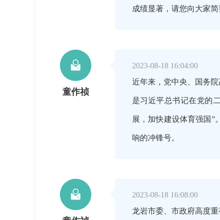
成绩显著，请您向大家简

2023-08-18 16:04:00
近年来，党中央、国务院
童作祯
是习近平总书记在党的
展，加快建设体育强国”
响的冲锋号。

2023-08-18 16:08:00
龙岩市委、市政府高度重