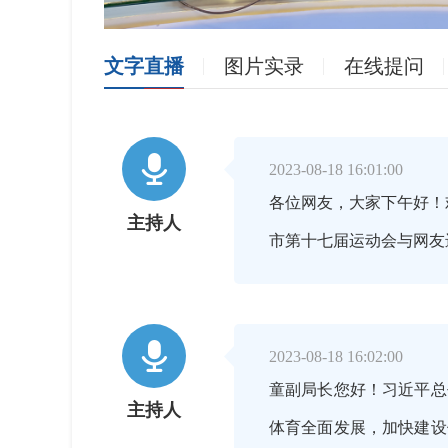
文字直播
图片实录
在线提问

2023-08-18 16:01:00
各位网友，大家下午好！
主持人
市第十七届运动会与网友

2023-08-18 16:02:00
童副局长您好！习近平总
主持人
体育全面发展，加快建设