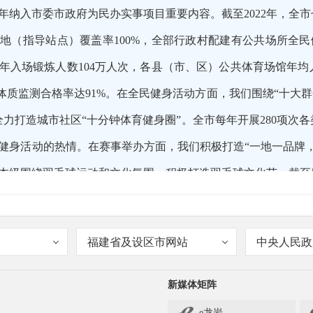
2年纳入市委市政府为民办实事项目重要内容。截至2022年，全
地（指导站点）覆盖率100%，全部行政村配建有公共场所全民健
年入场锻炼人数104万人次，各县（市、区）公共体育场馆年均
民体质监测合格率达91%。在全民健身活动方面，我们围绕“十大
全力打造城市社区“十分钟体育健身圈”。全市每年开展280项次
健身活动的热情。在赛事举办方面，我们积极打造“一地一品牌
本级围绕羽毛球运动和文化氛围，积极打造羽毛球文化节，截
福建省及设区市网站
中央人民政
质的自然资源、森林覆盖率高的地域优势，结合地方传统体育
新媒体矩阵
田、连城冠豸山、武平梁野山和漳平永福樱花茶园的体育+旅游
e龙岩