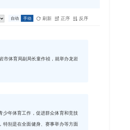
刷新
正序
反序
自动
手动



岩市体育局副局长童作祯，就举办龙岩
青少年体育工作，促进群众体育和竞技
，特别是在全面健身、赛事举办等方面