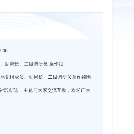
:00
、副局长、二级调研员 童作祯
局党组成员、副局长、二级调研员童作祯围
备情况”这一主题与大家交流互动，欢迎广大