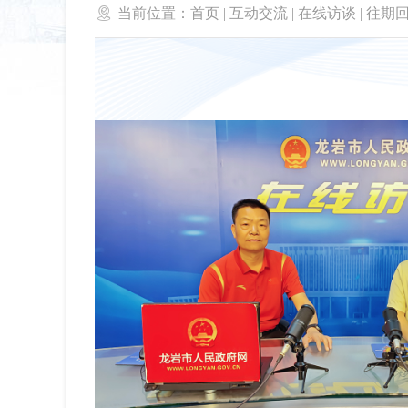

当前位置：
首页
|
互动交流
|
在线访谈
|
往期