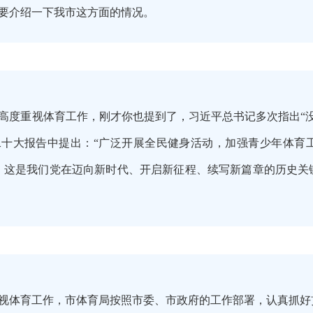
要介绍一下我市这方面的情况。
高度重视体育工作，刚才你也提到了，习近平总书记多次指出“
二十大报告中提出：“广泛开展全民健身活动，加强青少年体育
。这是我们党在迈向新时代、开启新征程、续写新篇章的历史关
视体育工作，市体育局按照市委、市政府的工作部署，认真抓好