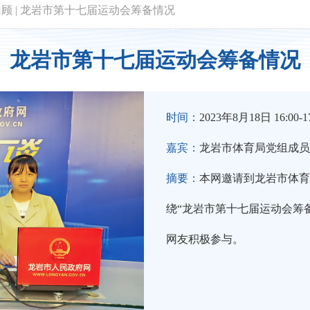
回顾
|
龙岩市第十七届运动会筹备情况
龙岩市第十七届运动会筹备情况
时间：
2023年8月18日 16:00-17
嘉宾：
龙岩市体育局党组成员
摘要：
本网邀请到龙岩市体育
绕“龙岩市第十七届运动会筹
网友积极参与。