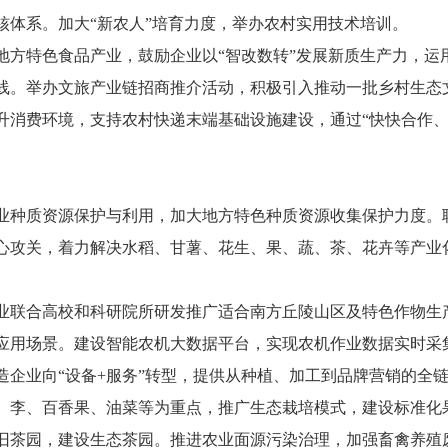
核体系。加大“新农人”培育力度，举办农村实用技术培训。
地方特色食品产业，鼓励企业以“智改数转”发展新质生产力，运
线。举办文旅产业链招商推介活动，积极引入推动一批乡村生态
升消费环境，支持农村快递末端基础设施建设，通过“快快合作、
。
业种质资源保护与利用，加大地方特色种质资源收集保护力度。
心攻关，着力解决水稻、甘薯、花生、果、蔬、茶、花卉等产业
业联合高校和科研院所研发推广适合南方丘陵山区及特色作物生
应用场景。建设智能农机大数据平台，实现农机作业数据实时采
造企业向“设备+服务”转型，提供从种植、加工到品牌营销的全
、李、百香果、油菜等为重点，推广生态栽培模式，建设标准化果
旧茶园，建设生态茶园。推进农业面源污染治理，加强畜禽养殖