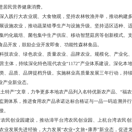
进居民营养健康消费。
深入践行大农业观、大食物观，坚持农林牧渔并举，推动构建
展设施农业，推动蔬菜错季生产与设施升级。坚持适区适种、
集约化栽培、菌包集中生产供应、移动智慧菇房等创新模式。
食品开发，鼓励企业开发即食、功能性森林食品。
科技农业、绿色农业、质量农业、品牌农业。规模化、产业化
主体，持续深化特色现代农业“1172”产业体系建设。深化
类、品质、品牌提档升级。实施林业高质量发展三年行动，持
业产业新业态。
“土特产”文章，力争更多本地农产品列入名特优新农产品、“福
监测体系，推进食用农产品承诺达标合格证与一品一码追溯并行制
衔接。
湾农民创业园建设，推动漳平台湾农民创业园、上杭台湾农民创
农业发展先进经验，大力发展“农业+文旅+康养”新业态，促进