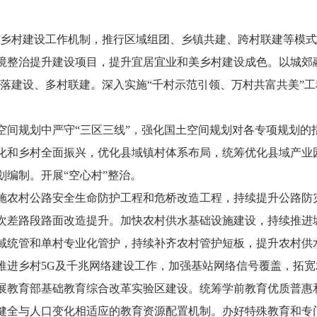
58”乡村建设工作机制，推行区域组团、乡镇共建、跨村联建等
境整治提升建设项目，提升宜居宜业和美乡村建设成色。以城郊
村落建设、多村联建。深入实施“千村示范引领、万村共富共美”
空间规划中严守“三区三线”，强化国土空间规划对各专项规划的
化和乡村全面振兴，优化县域镇村体系布局，统筹优化县域产业
编制。开展“空心村”整治。
施农村公路安全生命防护工程和危桥改造工程，持续提升公路防
次差路段路面改造提升。加快农村供水基础设施建设，持续推进
域统管和单村专业化管护，持续补齐农村管护短板，提升农村供
推进乡村5G及千兆网络建设工作，加强基站网络信号覆盖，拓
展教育部基础教育综合改革实验区建设。统筹学前教育优质普惠
健全与人口变化相适应的教育资源配置机制。办好特殊教育和专门