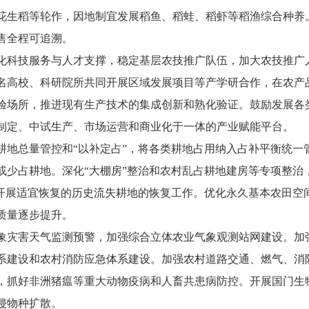
花生稻等轮作，因地制宜发展稻鱼、稻蛙、稻虾等稻渔综合种养
售全程可追溯。
化科技服务与人才支撑，稳定基层农技推广队伍，加大农技推广
名高校、科研院所共同开展区域发展项目等产学研合作，在农产
验场所，推进现有生产技术的集成创新和熟化验证。鼓励发展各
制定、中试生产、市场运营和商业化于一体的产业赋能平台。
耕地总量管控和“以补定占”，将各类耕地占用纳入占补平衡统一
少占耕地。深化“大棚房”整治和农村乱占耕地建房等专项整治，
序开展适宜恢复的历史流失耕地的恢复工作。优化永久基本农田空
质量逐步提升。
象灾害天气监测预警，加强综合立体农业气象观测站网建设。加
系建设和农村消防应急体系建设。加强农村道路交通、燃气、消
，抓好非洲猪瘟等重大动物疫病和人畜共患病防控。开展国门生
侵物种扩散。