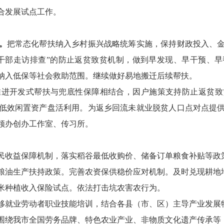
合发展试点工作。
。
把常态化帮扶纳入乡村振兴战略统筹实施，保持财政投入、
干部走访排查”的防止返贫致贫机制，做到早发现、早干预、
纳入低保等社会救助范围。继续做好易地搬迁后续帮扶。
推进开发式帮扶与兜底性保障相结合，因户施策支持防止返贫致
低效闲置资产盘活利用。为返乡回流未就业脱贫人口点对点提
领办创办工作室、传习所。
民收益保障机制，落实稻谷最低收购价、储备订单粮食补贴等政
稳定粮油生产扶持政策。完善农资保供稳价应对机制。及时兑现耕
米种植收入保险试点。依法打击坑农害农行为。
移就业劳动者职业技能培训，结合各县（市、区）主导产业发展
围绕我市全国劳务品牌、特色农业产业、非物质文化遗产传承等