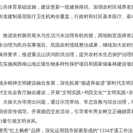
公共体育基础设施，建设更新一批健身路径。加强农村区域养老
街道建制基层医疗卫生机构全覆盖，行政村和社区基本医疗、基本
。
推进农村厕所尾水与生活污水治理有机衔接，因地制宜选择资
水治理为民办实事项目。巩固农村缆线整治成果，继续加大农村
保持要求，推进重点山洪沟防洪治理，提升农村水生态保护治理
点实施闽西南山地丘陵生物多样性保护项目和国家储备林建设项
城乡精神文明建设融合发展，深化拓展“循迹再奋进”新时代文明
村文化会客厅融合建设，开展“文明实践+书院文化”“文明实践+
、大操大办等突出问题，通过示范带动、常态宣教与综合治理，
易俗宣传倡导。开展婚恋交友活动，引导青年男女树立正确婚育
力量引领文明乡风。
擦亮“红土枫桥”品牌，深化运用我市探索形成的“1334才溪工作