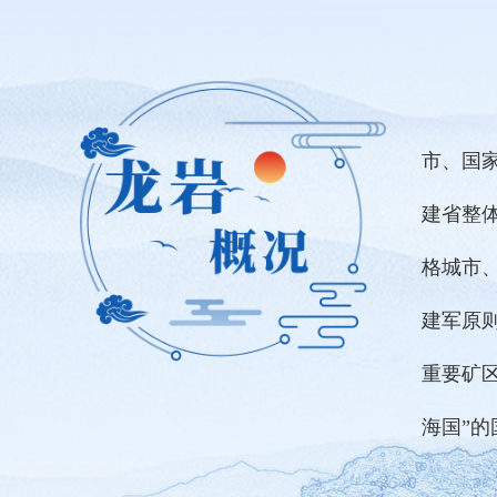
龙
市、国
建省整
格城市
建军原
重要矿
海国”的