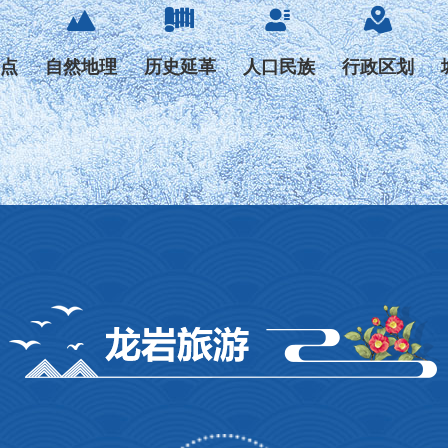




点
自然地理
历史延革
人口民族
行政区划